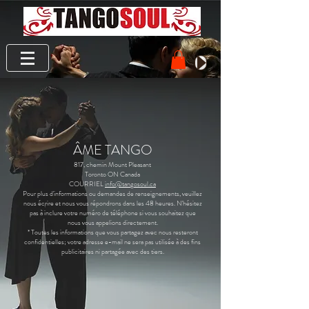
ÂME TANGO
817, chemin Mount Pleasant
Toronto ON Canada
COURRIEL
info@tangosoul.ca
Pour plus d'informations ou demandes de renseignements, veuillez
nous écrire et nous vous répondrons dans les 48 heures. N'hésitez
pas à inclure votre numéro de téléphone si vous souhaitez que
nous vous appelions directement.
* Toutes les informations que vous partagez avec nous resteront
confidentielles; votre adresse e-mail ne sera pas utilisée à des fins
publicitaires ni partagée avec des tiers.