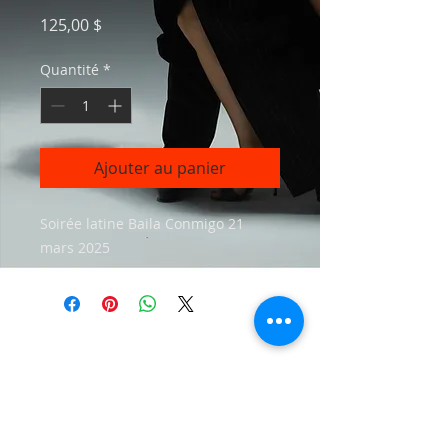
Prix
125,00 $
Quantité
*
Ajouter au panier
Soirée latine Baila Conmigo 21
mars 2025
Tango Soul Productions
Magog Qc | Toronto ON